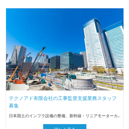
テクノアド有限会社の工事監督支援業務スタッフ
募集
日本国土のインフラ設備の整備、新幹線・リニアモーターカーの軌道整備や、近年頻発している自然災害による被災地復旧等、専門技術者の需要が増加しています。これまで民間で培った設計・現場施工の技術を活かせる官公庁を主体とした業務 (現場施工監理等) です。 募集人員に制限はありません。また、近畿を主体としていますが、全国及び海外勤務も可能です。