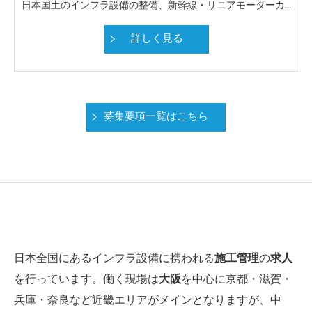
日本国土のインフラ設備の整備、新幹線・リニアモーターカーの軌道整備や、近年頻発している自然災害による被災地復旧等、専門技術者の需要が増加しています。これまで民間で培った設計・現場施工の技術を活かせる官公庁を主体とした業務 (積算補助、説明資料作成等) です。 募集人員に制限はありません。また、近畿を主体としていますが、全国及び海外勤務も可能です。
詳しく見る
募集要項一覧はこちら
日本全国にあるインフラ設備に携われる
施工管理
の
求人
を行っています。働く現場は
大阪
を中心に京都・滋賀・
兵庫・奈良など近畿エリアがメインとなりますが、中