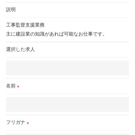
これらの委託先に対しては個人情報保護契約等の措
説明
置をとり、適切な監督を行います。
工事監督支援業務
主に建設業の知識があれば可能なお仕事です。
＜個人情報の安全管理＞
当社では、個人情報の漏洩等がなされないよう、適
選択した求人
切に安全管理対策を実施します。
＜個人情報を与えなかった場合に生じる結果＞
必要な情報を頂けない場合は、それに対応した当社
名前
※
のサービスをご提供できない場合がございますので
予めご了承ください。
＜個人情報の開示･訂正・削除･利用停止の手続につ
フリガナ
※
いて＞
当社では、お客様の個人情報の開示･訂正･削除・利