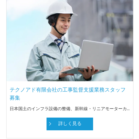
テクノアド有限会社の工事監督支援業務スタッフ
募集
日本国土のインフラ設備の整備、新幹線・リニアモーターカーの軌道整備や、近年頻発している自然災害による被災地復旧等、専門技術者の需要が増加しています。これまで民間で培った設計・現場施工の技術を活かせる官公庁を主体とした業務 (現場施工監理等) です。 募集人員に制限はありません。また、近畿を主体としていますが、全国及び海外勤務も可能です。
詳しく見る