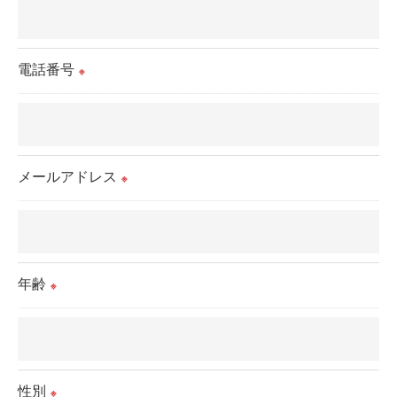
用停止の手続を定めさせて頂いております。
ご本人である事を確認のうえ、対応させて頂きま
電話番号
※
す。
個人情報の開示･訂正･削除・利用停止の具体的手続
きにつきましては、お電話でお問合せ下さい。
メールアドレス
※
年齢
※
性別
※